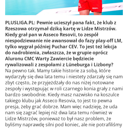
PLUSLIGA.PL: Pewnie ucieszył pana fakt, że klub z
Rzeszowa otrzymał dziką kartę w Lidze Mistrzów.
Kiedy grał pan w Asseco Resovii, to zespół
niespodziewanie nie awansował do fazy play-off LM,
tylko wygrał później Puchar CEV. To jest też lekcja
do nadrobienia, zwłaszcza, że w grupie oprócz
Aluronu CMC Warty Zawiercie będziecie
rywalizowali z zespołami z Lüneburga i Lizbony?
Na pewno tak. Mamy takie historie za sobą, które
wydarzyły się dwa lata temu i niestety zdarzały się nam
zbyt często, że przyjeżdżały do nas niżej notowane
zespoły i występując w roli czarnego konia grały z nami
bardzo swobodnie. Kiedy masz nazwisko na koszulce
takiego klubu jak Asseco Resovia, to jest to pewna
presja, żeby grać dobrze. Mam więc nadzieję, że uda
nam się zagrać lepiej niż dwa lata temu również w
Lidze Mistrzów, ponieważ to był nasz problem, że
byliśmy naprawdę silni pod koniec, ale nie potrafiliśmy