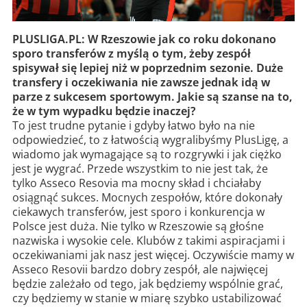
PLUSLIGA.PL: W Rzeszowie jak co roku dokonano
sporo transferów z myślą o tym, żeby zespół
spisywał się lepiej niż w poprzednim sezonie. Duże
transfery i oczekiwania nie zawsze jednak idą w
parze z sukcesem sportowym. Jakie są szanse na to,
że w tym wypadku będzie inaczej?
To jest trudne pytanie i gdyby łatwo było na nie
odpowiedzieć, to z łatwością wygralibyśmy PlusLigę, a
wiadomo jak wymagające są to rozgrywki i jak ciężko
jest je wygrać. Przede wszystkim to nie jest tak, że
tylko Asseco Resovia ma mocny skład i chciałaby
osiągnąć sukces. Mocnych zespołów, które dokonały
ciekawych transferów, jest sporo i konkurencja w
Polsce jest duża. Nie tylko w Rzeszowie są głośne
nazwiska i wysokie cele. Klubów z takimi aspiracjami i
oczekiwaniami jak nasz jest więcej. Oczywiście mamy w
Asseco Resovii bardzo dobry zespół, ale najwięcej
będzie zależało od tego, jak będziemy wspólnie grać,
czy będziemy w stanie w miarę szybko ustabilizować