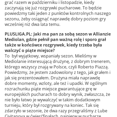
grać razem w październiku i listopadzie, kiedy
zaczynają się już rozgrywki pucharowe. To będzie
powiedzmy taki jeden z punktów kontrolnych naszego
sezonu, żeby osiągnąć naprawdę dobry poziom gry
wcześniej niż dwa lata temu.
PLUSLIGA.PL: Jaki ma pan za sobą sezon w Allianzie
Mediolan, gdzie pełnił pan ważną rolę i sporo grał
także w końcówce rozgrywek, kiedy trzeba była
walczyć o piąte miejsce?
To był wyjątkowy, wspaniały sezon. Mieliśmy w
Mediolanie interesującą drużynę, z dobrym trenerem,
którego wszyscy znają w Polsce, czyli Roberto Piazzą.
Powiedzmy, że jestem zadowolony z tego, jak grałem i
jak się prezentowałem. Drużyna miała naprawdę
dobre momenty, wzloty, ale też i upadki. W ogólnym
rozrachunku piąte miejsce gwarantujące grę w
europejskich pucharach to dobry wynik, zwłaszcza, że
nie było łatwo je wywalczyć w takim dodatkowym
turnieju, który był rozgrywany na koniec. Tak się
zdarzyło w sezonie, że dwa razy przegraliśmy z Lube
Civitanova w ćwierćfinałach, najpierw w pucharze