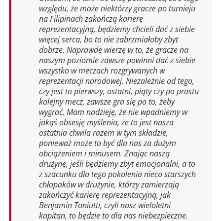
względu, że może niektórzy gracze po turnieju
na Filipinach zakończą karierę
reprezentacyjną, będziemy chcieli dać z siebie
więcej serca, bo to nie zabrzmiałoby zbyt
dobrze. Naprawdę wierzę w to, że gracze na
naszym poziomie zawsze powinni dać z siebie
wszystko w meczach rozgrywanych w
reprezentacji narodowej. Niezależnie od tego,
czy jest to pierwszy, ostatni, piąty czy po prostu
kolejny mecz, zawsze gra się po to, żeby
wygrać. Mam nadzieję, że nie wpadniemy w
jakąś obsesję myślenia, że to jest nasza
ostatnia chwila razem w tym składzie,
ponieważ może to być dla nas za dużym
obciążeniem i minusem. Znając naszą
drużynę, jeśli będziemy zbyt emocjonalni, a to
z szacunku dla tego pokolenia nieco starszych
chłopaków w drużynie, którzy zamierzają
zakończyć karierę reprezentacyjną, jak
Benjamin Toniutti, czyli nasz wieloletni
kapitan, to będzie to dla nas niebezpieczne.