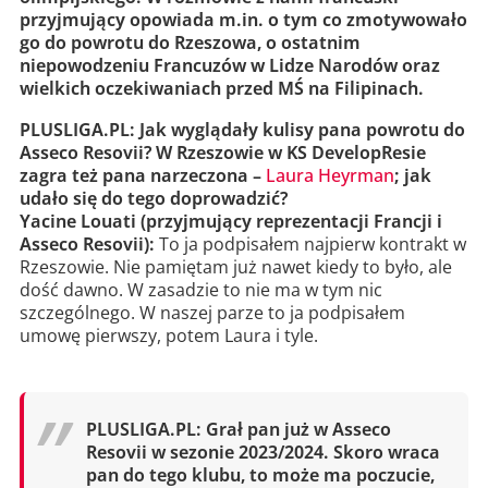
przyjmujący opowiada m.in. o tym co zmotywowało
go do powrotu do Rzeszowa, o ostatnim
niepowodzeniu Francuzów w Lidze Narodów oraz
wielkich oczekiwaniach przed MŚ na Filipinach.
PLUSLIGA.PL: Jak wyglądały kulisy pana powrotu do
Asseco Resovii? W Rzeszowie w KS DevelopResie
zagra też pana narzeczona –
Laura Heyrman
; jak
udało się do tego doprowadzić?
Yacine Louati (przyjmujący reprezentacji Francji i
Asseco Resovii):
To ja podpisałem najpierw kontrakt w
Rzeszowie. Nie pamiętam już nawet kiedy to było, ale
dość dawno. W zasadzie to nie ma w tym nic
szczególnego. W naszej parze to ja podpisałem
umowę pierwszy, potem Laura i tyle.
PLUSLIGA.PL: Grał pan już w Asseco
Resovii w sezonie 2023/2024. Skoro wraca
pan do tego klubu, to może ma poczucie,