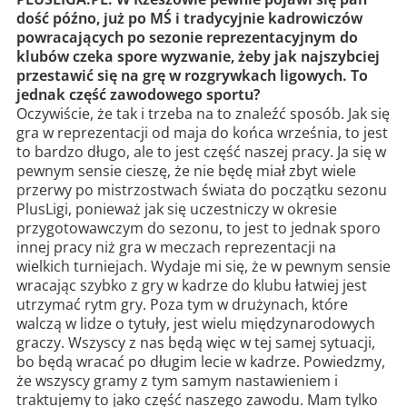
dość późno, już po MŚ i tradycyjnie kadrowiczów
powracających po sezonie reprezentacyjnym do
klubów czeka spore wyzwanie, żeby jak najszybciej
przestawić się na grę w rozgrywkach ligowych. To
jednak część zawodowego sportu?
Oczywiście, że tak i trzeba na to znaleźć sposób. Jak się
gra w reprezentacji od maja do końca września, to jest
to bardzo długo, ale to jest część naszej pracy. Ja się w
pewnym sensie cieszę, że nie będę miał zbyt wiele
przerwy po mistrzostwach świata do początku sezonu
PlusLigi, ponieważ jak się uczestniczy w okresie
przygotowawczym do sezonu, to jest to jednak sporo
innej pracy niż gra w meczach reprezentacji na
wielkich turniejach. Wydaje mi się, że w pewnym sensie
wracając szybko z gry w kadrze do klubu łatwiej jest
utrzymać rytm gry. Poza tym w drużynach, które
walczą w lidze o tytuły, jest wielu międzynarodowych
graczy. Wszyscy z nas będą więc w tej samej sytuacji,
bo będą wracać po długim lecie w kadrze. Powiedzmy,
że wszyscy gramy z tym samym nastawieniem i
traktujemy to jako część naszego zawodu. Mam tylko