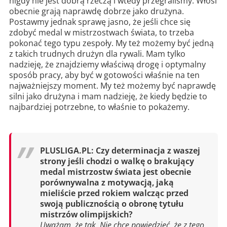
nigdy nie jest dobrą rzeczą i wtedy przegraliśmy. Włosi
obecnie grają naprawdę dobrze jako drużyna.
Postawmy jednak sprawę jasno, że jeśli chce się
zdobyć medal w mistrzostwach świata, to trzeba
pokonać tego typu zespoły. My też możemy być jedną
z takich trudnych drużyn dla rywali. Mam tylko
nadzieję, że znajdziemy właściwą drogę i optymalny
sposób pracy, aby być w gotowości właśnie na ten
najważniejszy moment. My też możemy być naprawdę
silni jako drużyna i mam nadzieję, że kiedy będzie to
najbardziej potrzebne, to właśnie to pokażemy.
PLUSLIGA.PL: Czy determinacja z waszej
strony jeśli chodzi o walkę o brakujący
medal mistrzostw świata jest obecnie
porównywalna z motywacją, jaką
mieliście przed rokiem walcząc przed
swoją publicznością o obronę tytułu
mistrzów olimpijskich?
Uważam, że tak. Nie chcę powiedzieć, że z tego