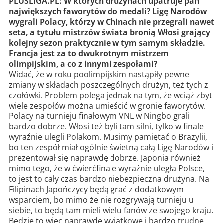
PLUSLIGA.PL: W których drużynach upatruje pan
największych faworytów do medali? Ligę Narodów
wygrali Polacy, którzy w Chinach nie przegrali nawet
seta, a tytułu mistrzów świata bronią Włosi grający
kolejny sezon praktycznie w tym samym składzie.
Francja jest za to dwukrotnym mistrzem
olimpijskim, a co z innymi zespołami?
Widać, że w roku poolimpijskim nastąpiły pewne
zmiany w składach poszczególnych drużyn, też tych z
czołówki. Problem polega jednak na tym, że wciąż zbyt
wiele zespołów można umieścić w gronie faworytów.
Polacy na turnieju finałowym VNL w Ningbo grali
bardzo dobrze. Włosi też byli tam silni, tylko w finale
wyraźnie ulegli Polakom. Musimy pamiętać o Brazylii,
bo ten zespół miał ogólnie świetną całą Ligę Narodów i
prezentował się naprawdę dobrze. Japonia również
mimo tego, że w ćwierćfinale wyraźnie uległa Polsce,
to jest to cały czas bardzo niebezpieczna drużyna. Na
Filipinach Japończycy będą grać z dodatkowym
wsparciem, bo mimo że nie rozgrywają turnieju u
siebie, to będą tam mieli wielu fanów ze swojego kraju.
Będzie to więc naprawdę wyjątkowe i bardzo trudne