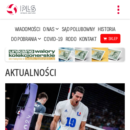
Toggl
navig
WIADOMOŚCI
O NAS
SĄD POLUBOWNY
HISTORIA
DO POBRANIA
COVID-19
RODO
KONTAKT
SKLEP
AKTUALNOŚCI