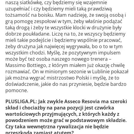
naszą siatkówkę, czy będziemy się wzajemnie
uzupełniać i czy będziemy mieli taką prawdziwą
tożsamość na boisku. Mam nadzieję, że swoją osobą i
grą pomogę zespołowi w tym, żeby właśnie podążać
taką drogą i żeby te wszystkie klocki w drużynie były
dobrze poukładane. Liczę na to, że wszyscy będziemy
mieli takie podejście i będziemy wspólnie pracować,
żeby drużyna jak najwięcej wygrywała, bo o to w tym
wszystkim chodzi. Myślę, że pozytywnym impulsem
może być też osoba naszego nowego trenera –
Massimo Bottiego, z którym miałem już okazję chwilę
rozmawiać. On w minionym sezonie w Lublinie pokazał
jak można wygrać mistrzostwo Polski i myślę, że to
doświadczenie, jakie do nas przyniesie, będzie bardzo
pomocne.
PLUSLIGA.PL: Jak zwykle Asseco Resovia ma szeroki
skład i chociażby na pana pozycji jest czwórka
wartościowych przyjmujących, z których każdy z
powodzeniem może grać w podstawowym składzie.
Czy taka wewnętrzna rywalizacja nie będzie
przeszkodą zamiast atutem?