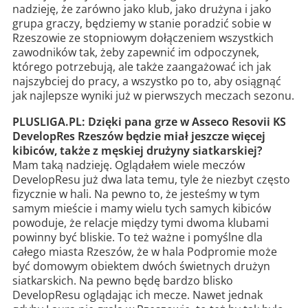
nadzieję, że zarówno jako klub, jako drużyna i jako
grupa graczy, będziemy w stanie poradzić sobie w
Rzeszowie ze stopniowym dołączeniem wszystkich
zawodników tak, żeby zapewnić im odpoczynek,
którego potrzebują, ale także zaangażować ich jak
najszybciej do pracy, a wszystko po to, aby osiągnąć
jak najlepsze wyniki już w pierwszych meczach sezonu.
PLUSLIGA.PL: Dzięki pana grze w Asseco Resovii KS
DevelopRes Rzeszów będzie miał jeszcze więcej
kibiców, także z męskiej drużyny siatkarskiej?
Mam taką nadzieję. Oglądałem wiele meczów
DevelopResu już dwa lata temu, tyle że niezbyt często
fizycznie w hali. Na pewno to, że jesteśmy w tym
samym mieście i mamy wielu tych samych kibiców
powoduje, że relacje między tymi dwoma klubami
powinny być bliskie. To też ważne i pomyślne dla
całego miasta Rzeszów, że w hala Podpromie może
być domowym obiektem dwóch świetnych drużyn
siatkarskich. Na pewno będę bardzo blisko
DevelopResu oglądając ich mecze. Nawet jednak