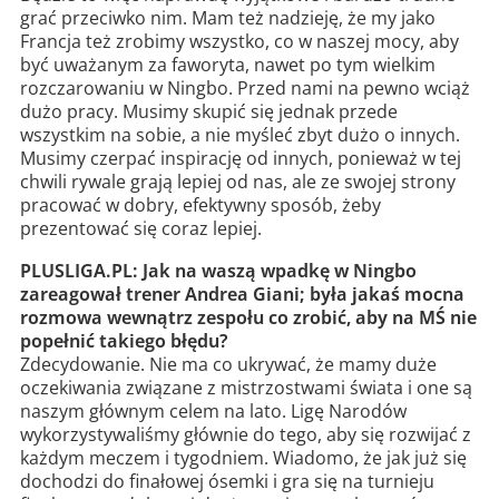
grać przeciwko nim. Mam też nadzieję, że my jako
Francja też zrobimy wszystko, co w naszej mocy, aby
być uważanym za faworyta, nawet po tym wielkim
rozczarowaniu w Ningbo. Przed nami na pewno wciąż
dużo pracy. Musimy skupić się jednak przede
wszystkim na sobie, a nie myśleć zbyt dużo o innych.
Musimy czerpać inspirację od innych, ponieważ w tej
chwili rywale grają lepiej od nas, ale ze swojej strony
pracować w dobry, efektywny sposób, żeby
prezentować się coraz lepiej.
PLUSLIGA.PL: Jak na waszą wpadkę w Ningbo
zareagował trener Andrea Giani; była jakaś mocna
rozmowa wewnątrz zespołu co zrobić, aby na MŚ nie
popełnić takiego błędu?
Zdecydowanie. Nie ma co ukrywać, że mamy duże
oczekiwania związane z mistrzostwami świata i one są
naszym głównym celem na lato. Ligę Narodów
wykorzystywaliśmy głównie do tego, aby się rozwijać z
każdym meczem i tygodniem. Wiadomo, że jak już się
dochodzi do finałowej ósemki i gra się na turnieju