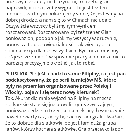
finałowym z dobrymi drużynami, to trzeba grać
naprawdę dobrze, żeby wygrać. To jest też ten
moment, w którym pokazujemy sobie, że jesteśmy na
dobrej drodze, a nam się to w Chinach nie udało.
Oczywiście wszyscy byliśmy tym wynikiem
rozczarowani. Rozczarowany był też trener Giani,
ponieważ on, podobnie jak my wszyscy w drużynie,
ponosi za to odpowiedzialność. Tak więc była to
solidna lekcja dla nas wszystkich. Być może musimy
coś jeszcze zmienić w sposobie pracy albo może nieco
bardziej precyzyjnie określić, jak to robić.
PLUSLIGA.PL: Jeśli chodzi o same Filipiny, to jest pan
podekscytowany, że po serii turniejów MŚ, które
były na przemian organizowane przez Polskę i
Włochy, pojawił się teraz nowy kierunek?
Tak. Akurat dla mnie wyjazd na Filipiny na mecze
siatkarskie staje się już powoli czymś zwyczajnym,
ponieważ będzie to trzeci, a dla niektórych w drużynie
nawet czwarty raz, kiedy będziemy tam grali. Uważam,
że to dobrze dla siatkówki, bo jest tam duża grupa
fanów, którzy kochają siatkówkę. Gra przeciwko Japonii