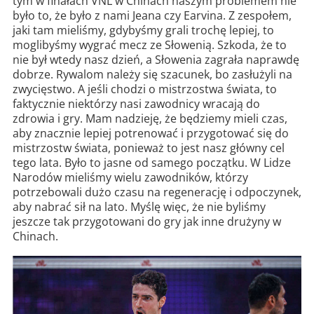
tym w finałach VNL w Chinach naszym problemem nie
było to, że było z nami Jeana czy Earvina. Z zespołem,
jaki tam mieliśmy, gdybyśmy grali trochę lepiej, to
moglibyśmy wygrać mecz ze Słowenią. Szkoda, że to
nie był wtedy nasz dzień, a Słowenia zagrała naprawdę
dobrze. Rywalom należy się szacunek, bo zasłużyli na
zwycięstwo. A jeśli chodzi o mistrzostwa świata, to
faktycznie niektórzy nasi zawodnicy wracają do
zdrowia i gry. Mam nadzieję, że będziemy mieli czas,
aby znacznie lepiej potrenować i przygotować się do
mistrzostw świata, ponieważ to jest nasz główny cel
tego lata. Było to jasne od samego początku. W Lidze
Narodów mieliśmy wielu zawodników, którzy
potrzebowali dużo czasu na regenerację i odpoczynek,
aby nabrać sił na lato. Myślę więc, że nie byliśmy
jeszcze tak przygotowani do gry jak inne drużyny w
Chinach.