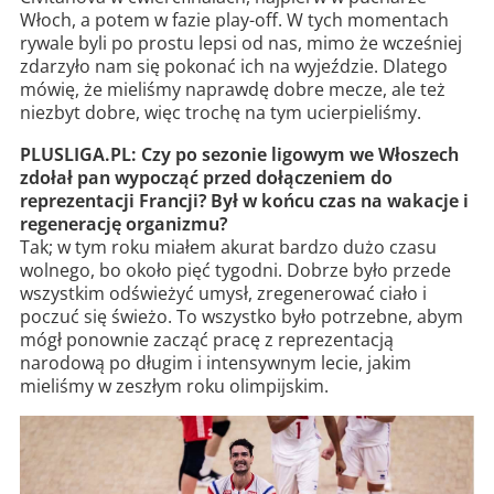
Włoch, a potem w fazie play-off. W tych momentach
rywale byli po prostu lepsi od nas, mimo że wcześniej
zdarzyło nam się pokonać ich na wyjeździe. Dlatego
mówię, że mieliśmy naprawdę dobre mecze, ale też
niezbyt dobre, więc trochę na tym ucierpieliśmy.
PLUSLIGA.PL: Czy po sezonie ligowym we Włoszech
zdołał pan wypocząć przed dołączeniem do
reprezentacji Francji? Był w końcu czas na wakacje i
regenerację organizmu?
Tak; w tym roku miałem akurat bardzo dużo czasu
wolnego, bo około pięć tygodni. Dobrze było przede
wszystkim odświeżyć umysł, zregenerować ciało i
poczuć się świeżo. To wszystko było potrzebne, abym
mógł ponownie zacząć pracę z reprezentacją
narodową po długim i intensywnym lecie, jakim
mieliśmy w zeszłym roku olimpijskim.