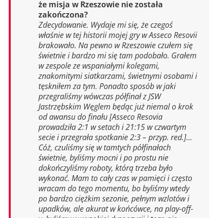
że misja w Rzeszowie nie została
zakończona?
Zdecydowanie. Wydaje mi się, że czegoś
właśnie w tej historii mojej gry w Asseco Resovii
brakowało. Na pewno w Rzeszowie czułem się
świetnie i bardzo mi się tam podobało. Grałem
w zespole ze wspaniałymi kolegami,
znakomitymi siatkarzami, świetnymi osobami i
tęskniłem za tym. Ponadto sposób w jaki
przegraliśmy wówczas półfinał z JSW
Jastrzębskim Węglem będąc już niemal o krok
od awansu do finału [Asseco Resovia
prowadziła 2:1 w setach i 21:15 w czwartym
secie i przegrała spotkanie 2:3 – przyp. red.]...
Cóż, czuliśmy się w tamtych półfinałach
świetnie, byliśmy mocni i po prostu nie
dokończyliśmy roboty, którą trzeba było
wykonać. Mam to cały czas w pamięci i często
wracam do tego momentu, bo byliśmy wtedy
po bardzo ciężkim sezonie, pełnym wzlotów i
upadków, ale akurat w końcówce, na play-off-