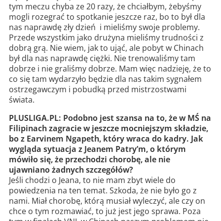
tym meczu chyba ze 20 razy, że chciałbym, żebyśmy
mogli rozegrać to spotkanie jeszcze raz, bo to był dla
nas naprawdę zły dzień i mieliśmy swoje problemy.
Przede wszystkim jako drużyna mieliśmy trudności z
dobrą grą. Nie wiem, jak to ująć, ale pobyt w Chinach
był dla nas naprawdę ciężki. Nie trenowaliśmy tam
dobrze i nie graliśmy dobrze. Mam więc nadzieję, że to
co się tam wydarzyło będzie dla nas takim sygnałem
ostrzegawczym i pobudką przed mistrzostwami
świata.
PLUSLIGA.PL: Podobno jest szansa na to, że w MŚ na
Filipinach zagracie w jeszcze mocniejszym składzie,
bo z Earvinem Ngapeth, który wraca do kadry. Jak
wygląda sytuacja z Jeanem Patry’m, o którym
mówiło się, że przechodzi chorobę, ale nie
ujawniano żadnych szczegółów?
Jeśli chodzi o Jeana, to nie mam zbyt wiele do
powiedzenia na ten temat. Szkoda, że nie było go z
nami. Miał chorobę, którą musiał wyleczyć, ale czy on
chce o tym rozmawiać, to już jest jego sprawa. Poza