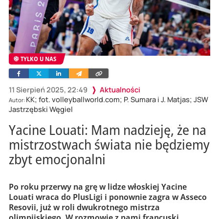
TYLKO U NAS
Facebook
Twitter
Linkedin
Wyślij
Skopiuj
e-
link
mailem
11 Sierpień 2025, 22:49
Aktualności
KK; fot. volleyballworld.com; P. Sumara i J. Matjas; JSW
Autor:
Jastrzębski Węgiel
Yacine Louati: Mam nadzieję, że na
mistrzostwach świata nie będziemy
zbyt emocjonalni
Po roku przerwy na grę w lidze włoskiej Yacine
Louati wraca do PlusLigi i ponownie zagra w Asseco
Resovii, już w roli dwukrotnego mistrza
olimpijskiego. W rozmowie z nami francuski