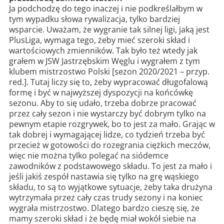
Ja podchodzę do tego inaczej i nie podkreślałbym w
tym wypadku słowa rywalizacja, tylko bardziej
wsparcie. Uważam, że wygranie tak silnej ligi, jaką jest
PlusLiga, wymaga tego, żeby mieć szeroki skład i
wartościowych zmienników. Tak było też wtedy jak
grałem w JSW Jastrzębskim Węglu i wygrałem z tym
klubem mistrzostwo Polski [sezon 2020/2021 – przyp.
red.]. Tutaj liczy się to, żeby wypracować długofalową
formę i być w najwyższej dyspozycji na końcówkę
sezonu. Aby to się udało, trzeba dobrze pracować
przez cały sezon i nie wystarczy być dobrym tylko na
pewnym etapie rozgrywek, bo to jest za mało. Grając w
tak dobrej i wymagającej lidze, co tydzień trzeba być
przecież w gotowości do rozegrania ciężkich meczów,
więc nie można tylko polegać na siódemce
zawodników z podstawowego składu. To jest za mało i
jeśli jakiś zespół nastawia się tylko na grę wąskiego
składu, to są to wyjątkowe sytuacje, żeby taka drużyna
wytrzymała przez cały czas trudy sezony i na koniec
wygrała mistrzostwo. Dlatego bardzo cieszę się, że
mamy szeroki skład i że będę miał wokół siebie na