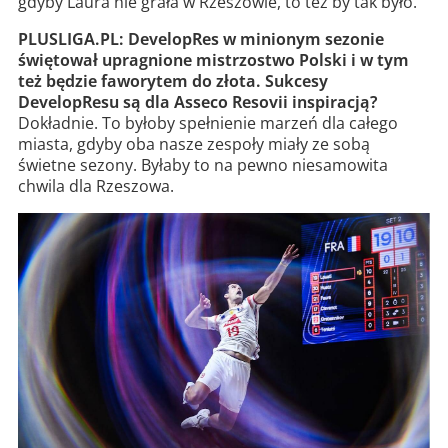
gdyby Laura nie grała w Rzeszowie, to też by tak było.
PLUSLIGA.PL: DevelopRes w minionym sezonie
świętował upragnione mistrzostwo Polski i w tym
też będzie faworytem do złota. Sukcesy
DevelopResu są dla Asseco Resovii inspiracją?
Dokładnie. To byłoby spełnienie marzeń dla całego
miasta, gdyby oba nasze zespoły miały ze sobą
świetne sezony. Byłaby to na pewno niesamowita
chwila dla Rzeszowa.