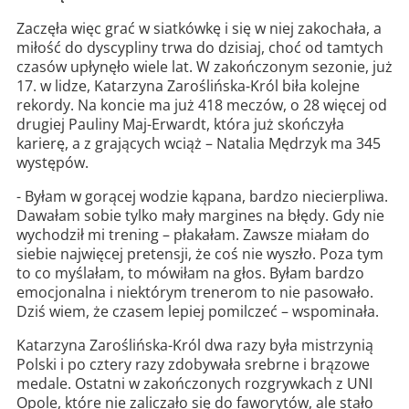
Zaczęła więc grać w siatkówkę i się w niej zakochała, a
miłość do dyscypliny trwa do dzisiaj, choć od tamtych
czasów upłynęło wiele lat. W zakończonym sezonie, już
17. w lidze, Katarzyna Zaroślińska-Król biła kolejne
rekordy. Na koncie ma już 418 meczów, o 28 więcej od
drugiej Pauliny Maj-Erwardt, która już skończyła
karierę, a z grających wciąż – Natalia Mędrzyk ma 345
występów.
- Byłam w gorącej wodzie kąpana, bardzo niecierpliwa.
Dawałam sobie tylko mały margines na błędy. Gdy nie
wychodził mi trening – płakałam. Zawsze miałam do
siebie najwięcej pretensji, że coś nie wyszło. Poza tym
to co myślałam, to mówiłam na głos. Byłam bardzo
emocjonalna i niektórym trenerom to nie pasowało.
Dziś wiem, że czasem lepiej pomilczeć – wspominała.
Katarzyna Zaroślińska-Król dwa razy była mistrzynią
Polski i po cztery razy zdobywała srebrne i brązowe
medale. Ostatni w zakończonych rozgrywkach z UNI
Opole, które nie zaliczało się do faworytów, ale stało