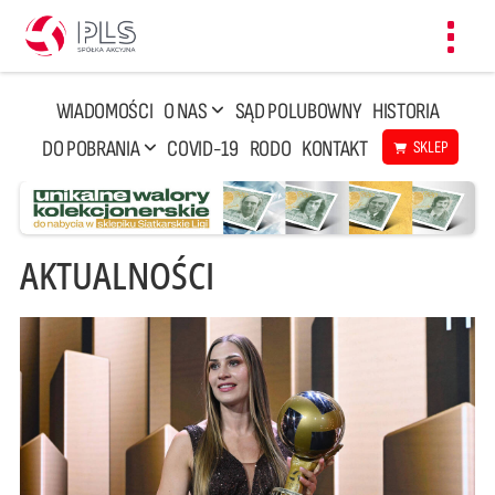
Toggl
navig
WIADOMOŚCI
O NAS
SĄD POLUBOWNY
HISTORIA
DO POBRANIA
COVID-19
RODO
KONTAKT
SKLEP
AKTUALNOŚCI