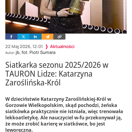
Facebook
Twitter
Linkedin
Wyślij
Skopiuj
e-
link
mailem
22 Maj 2026, 12:01
Aktualności
jb, fot. Piotr Sumara
Autor:
Siatkarka sezonu 2025/2026 w
TAURON Lidze: Katarzyna
Zaroślińska-Król
W dzieciństwie Katarzyny Zaroślińskiej-Król w
Gorzowie Wielkopolskim, skąd pochodzi, żeńska
siatkówka praktycznie nie istniała, więc trenowała
lekkoatletykę. Ale nauczyciel w-fu przekonywał ją,
że może zrobić karierę w siatkówce, bo jest
leworęczna.