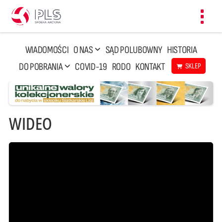
Toggl
navig
WIADOMOŚCI
O NAS
SĄD POLUBOWNY
HISTORIA
DO POBRANIA
COVID-19
RODO
KONTAKT
SKLEP
WIDEO