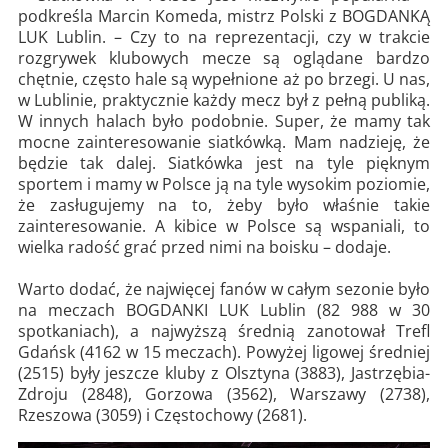
podkreśla Marcin Komeda, mistrz Polski z BOGDANKĄ
LUK Lublin. – Czy to na reprezentacji, czy w trakcie
rozgrywek klubowych mecze są oglądane bardzo
chętnie, często hale są wypełnione aż po brzegi. U nas,
w Lublinie, praktycznie każdy mecz był z pełną publiką.
W innych halach było podobnie. Super, że mamy tak
mocne zainteresowanie siatkówką. Mam nadzieję, że
będzie tak dalej. Siatkówka jest na tyle pięknym
sportem i mamy w Polsce ją na tyle wysokim poziomie,
że zasługujemy na to, żeby było właśnie takie
zainteresowanie. A kibice w Polsce są wspaniali, to
wielka radość grać przed nimi na boisku – dodaje.
Warto dodać, że najwięcej fanów w całym sezonie było
na meczach BOGDANKI LUK Lublin (82 988 w 30
spotkaniach), a najwyższą średnią zanotował Trefl
Gdańsk (4162 w 15 meczach). Powyżej ligowej średniej
(2515) były jeszcze kluby z Olsztyna (3883), Jastrzębia-
Zdroju (2848), Gorzowa (3562), Warszawy (2738),
Rzeszowa (3059) i Częstochowy (2681).