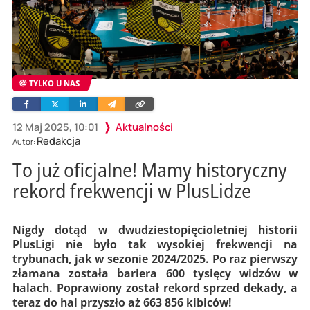
TYLKO U NAS
Facebook
Twitter
Linkedin
Wyślij
Skopiuj
e-
link
mailem
12 Maj 2025, 10:01
Aktualności
Redakcja
Autor:
To już oficjalne! Mamy historyczny
rekord frekwencji w PlusLidze
Nigdy dotąd w dwudziestopięcioletniej historii
PlusLigi nie było tak wysokiej frekwencji na
trybunach, jak w sezonie 2024/2025. Po raz pierwszy
złamana została bariera 600 tysięcy widzów w
halach. Poprawiony został rekord sprzed dekady, a
teraz do hal przyszło aż 663 856 kibiców!