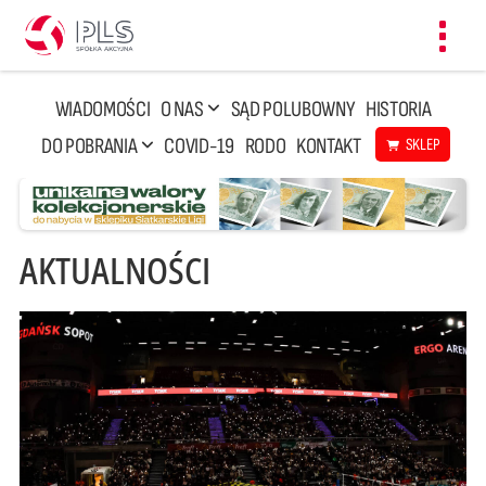
Toggl
navig
WIADOMOŚCI
O NAS
SĄD POLUBOWNY
HISTORIA
DO POBRANIA
COVID-19
RODO
KONTAKT
SKLEP
AKTUALNOŚCI