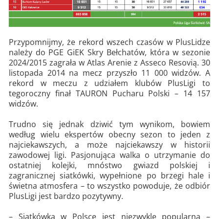
Przypomnijmy, że rekord wszech czasów w PlusLidze
należy do PGE GiEK Skry Bełchatów, która w sezonie
2024/2015 zagrała w Atlas Arenie z Asseco Resovią. 30
listopada 2014 na mecz przyszło 11 000 widzów. A
rekord w meczu z udziałem klubów PlusLigi to
tegoroczny finał TAURON Pucharu Polski – 14 157
widzów.
Trudno się jednak dziwić tym wynikom, bowiem
według wielu ekspertów obecny sezon to jeden z
najciekawszych, a może najciekawszy w historii
zawodowej ligi. Pasjonująca walka o utrzymanie do
ostatniej kolejki, mnóstwo gwiazd polskiej i
zagranicznej siatkówki, wypełnione po brzegi hale i
świetna atmosfera – to wszystko powoduje, że odbiór
PlusLigi jest bardzo pozytywny.
– Siatkówka w Polsce jest niezwykle popularna –