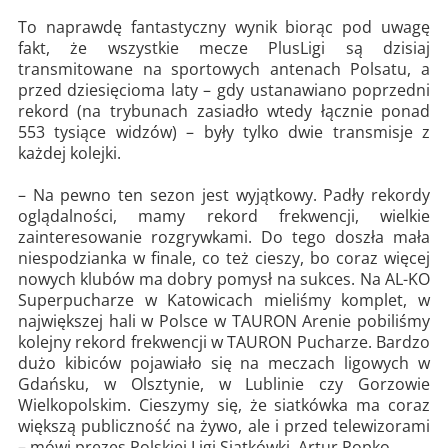
To naprawdę fantastyczny wynik biorąc pod uwagę
fakt, że wszystkie mecze PlusLigi są dzisiaj
transmitowane na sportowych antenach Polsatu, a
przed dziesięcioma laty – gdy ustanawiano poprzedni
rekord (na trybunach zasiadło wtedy łącznie ponad
553 tysiące widzów) – były tylko dwie transmisje z
każdej kolejki.
– Na pewno ten sezon jest wyjątkowy. Padły rekordy
oglądalności, mamy rekord frekwencji, wielkie
zainteresowanie rozgrywkami. Do tego doszła mała
niespodzianka w finale, co też cieszy, bo coraz więcej
nowych klubów ma dobry pomysł na sukces. Na AL-KO
Superpucharze w Katowicach mieliśmy komplet, w
największej hali w Polsce w TAURON Arenie pobiliśmy
kolejny rekord frekwencji w TAURON Pucharze. Bardzo
dużo kibiców pojawiało się na meczach ligowych w
Gdańsku, w Olsztynie, w Lublinie czy Gorzowie
Wielkopolskim. Cieszymy się, że siatkówka ma coraz
większą publiczność na żywo, ale i przed telewizorami
– mówi prezes Polskiej Ligi Siatkówki, Artur Popko.