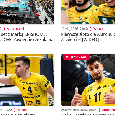
2
Aktualności
10 Maj 2026, 21:40
Wideo
i set z Marką KRISHOME:
Pierwsze złoto dla Aluronu
a CMC Zawiercie czekała na
Zawiercie! [WIDEO]
TYLKO U NAS
6, 12:22
Wideo
24 Kwiecień 2026, 10:25
Aktualno