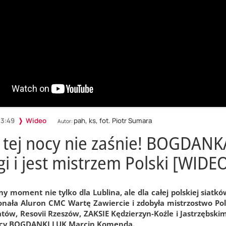
23:49
Wideo
pah, ks, fot. Piotr Sumara
Autor:
 tej nocy nie zaśnie! BOGDANK
gi i jest mistrzem Polski [WIDE
ny moment nie tylko dla Lublina, ale dla całej polskiej siat
onała Aluron CMC Wartę Zawiercie i zdobyła mistrzostwo Polsk
atów, Resovii Rzeszów, ZAKSIE Kędzierzyn-Koźle i Jastrzębsk
jący BOGDANKI LUK Marcin Komenda.