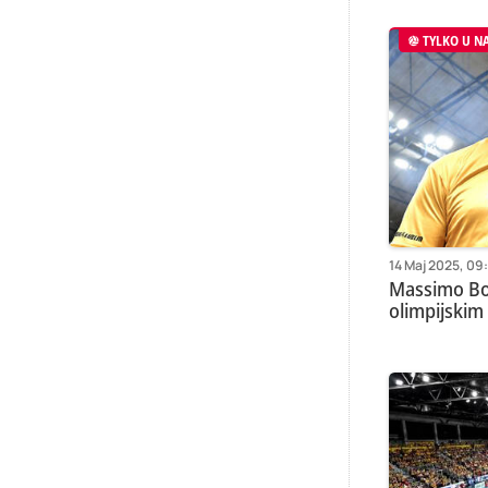
TYLKO U N
14 Maj 2025, 09
Massimo Bot
olimpijskim