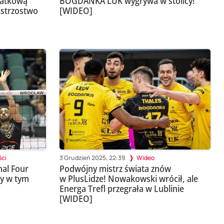
datkową
BOGDANKA LUK wygrywa w stolicy!
istrzostwo
[WIDEO]
ści
3 Grudzień 2025, 22:39
Wideo
nal Four
Podwójny mistrz świata znów
y w tym
w PlusLidze! Nowakowski wrócił, ale
Energa Trefl przegrała w Lublinie
[WIDEO]