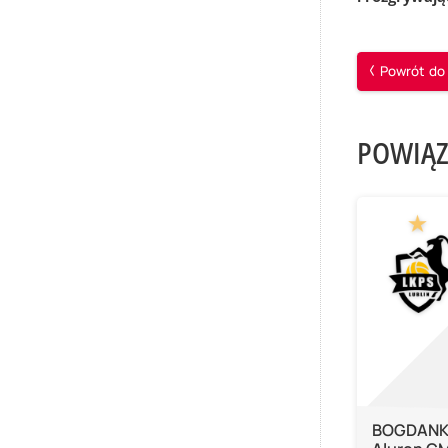
Powrót do 
POWIĄZ
BOGDANKA