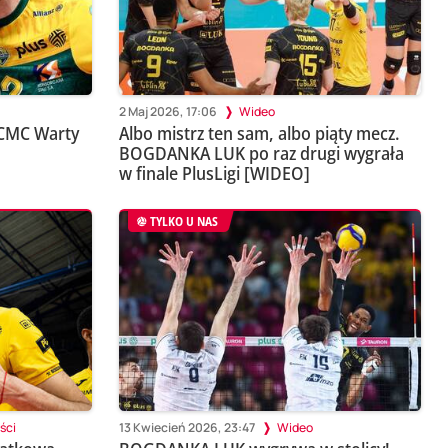
2 Maj 2026, 17:06
Wideo
 CMC Warty
Albo mistrz ten sam, albo piąty mecz.
BOGDANKA LUK po raz drugi wygrała
w finale PlusLigi [WIDEO]
TYLKO U NAS
ści
13 Kwiecień 2026, 23:47
Wideo