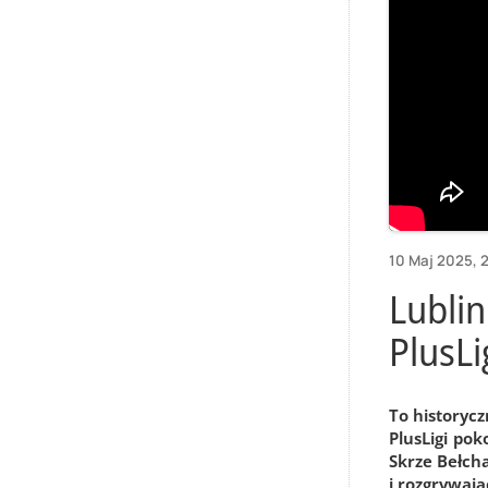
10 Maj 2025, 
Lublin
PlusLi
To historycz
PlusLigi pok
Skrze Bełch
i rozgrywa