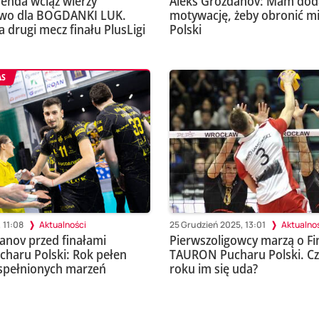
enda wciąż wierzy
Aleks Grozdanov: Mam do
two dla BOGDANKI LUK.
motywację, żeby obronić m
a drugi mecz finału PlusLigi
Polski
AS
 11:08
Aktualności
25 Grudzień 2025, 13:01
Aktualno
anov przed finałami
Pierwszoligowcy marzą o Fi
haru Polski: Rok pełen
TAURON Pucharu Polski. Cz
spełnionych marzeń
roku im się uda?