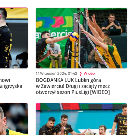
14 Wrzesień 2024, 01:42
Wideo
inowi
BOGDANKA LUK Lublin górą
a igrzyska
w Zawierciu! Długi i zacięty mecz
otworzył sezon PlusLigi [WIDEO]