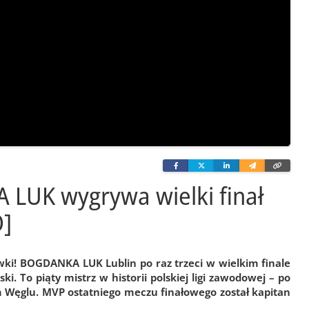
Facebook
Twitter
Linkedin
Wyślij
Skopi
e-
link
mailem
A LUK wygrywa wielki finał
O]
kówki! BOGDANKA LUK Lublin po raz trzeci w wielkim finale
i. To piąty mistrz w historii polskiej ligi zawodowej – po
im Węglu. MVP ostatniego meczu finałowego został kapitan