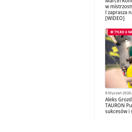
Marcin Kom
w mistrzos
I zaprasza n
[WIDEO]
TYLKO U N
8 Styczeń 2026,
Aleks Grozd
TAURON Puc
sukcesów i 