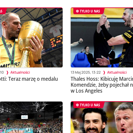
AS
TYLKO U NAS
:10
Aktualności
13 Maj 2025, 13:22
Aktualności
ti: Teraz marzę o medalu
Thales Hoss: Kibicuję Marc
Komendzie, żeby pojechał n
w Los Angeles
TYLKO U NAS